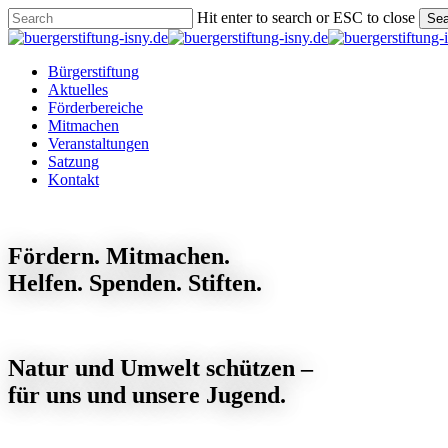
Skip
Hit enter to search or ESC to close
Sea
to
Close
main
Search
content
Menu
Bürgerstiftung
Aktuelles
Förderbereiche
Mitmachen
Veranstaltungen
Satzung
Kontakt
Fördern. Mitmachen.
Helfen. Spenden. Stiften.
Natur und Umwelt schützen –
für uns und unsere Jugend.